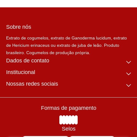
Sobre nós
Extrato de cogumelos, extrato de Ganoderma lucidum, extrato
de Hericium erinaceus ou extrato de juba de leão. Produto
brasileiro. Cogumelos de produção própria.
Dados de contato
Institucional
11996406595
juncaoinbrazil@gmail.com
Sobre a Juncao Brazil
Nossas redes sociais
Horário de atendimento
Sobre o Ganoderma
9h00 - 18h00
Fale conosco
Formas de pagamento
Selos